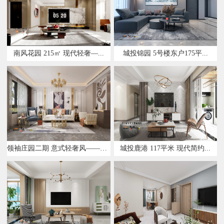
南风花园 215㎡ 现代轻奢—...
城投锦园 5号楼东户175平...
领袖庄园二期 意式轻奢风——设...
城投鹿港 117平米 现代简约...