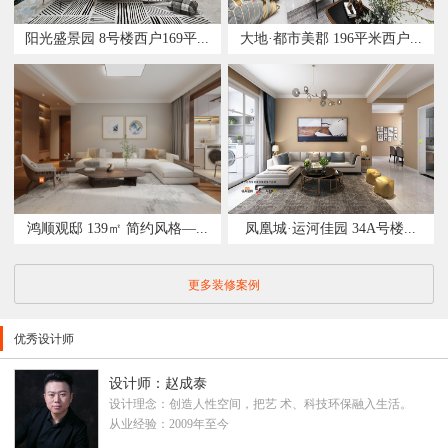
阳光盛景园 8号楼西户169平...
大地·都市美郡 196平米西户...
鸿顺观邸 139㎡ 简约风格—...
凤凰城·运河佳园 34A号楼...
更多装修案例
优秀设计师
设计师：赵成泰
设计理念：创造人性空间，把艺 术、科技环保融入生活。
从业经验：2009年至今