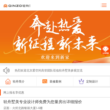
热烈欢迎北京爱空间高管团队莅临轻舟墅美参观交流
零投诉！！！济宁轻舟墅美装饰亮相市监局315展会，...
轻舟简介
装修案例
定制设计
轻舟墅美2025春节放假通知
网上报名享优惠
轻舟墅美装饰2025夏季招聘计划
轻舟墅美专业设计师免费为您量房出详细报价
店面：火炬北路银禧大厦1-6楼
激情开跑！2025济宁马拉松圆满落幕，轻舟墅美装饰...