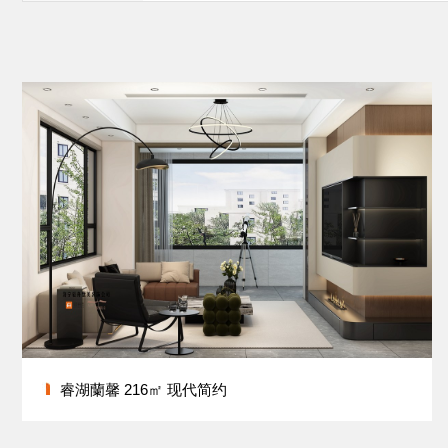
睿湖蘭馨 216㎡ 现代简约