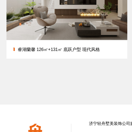
睿湖蘭馨 126㎡+131㎡ 底跃户型 现代风格
济宁轻舟墅美装饰公司