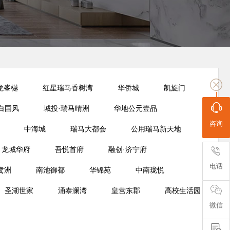
龙峯樾
红星瑞马香树湾
华侨城
凯旋门
白国风
城投·瑞马晴洲
华地公元壹品
咨询
中海城
瑞马大都会
公用瑞马新天地
龙城华府
吾悦首府
融创·济宁府
电话
鹭洲
南池御都
华锦苑
中南珑悦
圣湖世家
涌泰澜湾
皇营东郡
高校生活园
微信