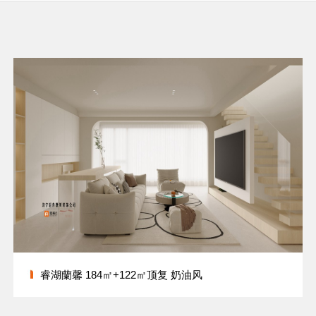
睿湖蘭馨 184㎡+122㎡顶复 奶油风