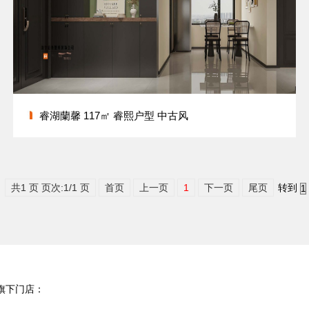
睿湖蘭馨 117㎡ 睿熙户型 中古风
共1 页 页次:1/1 页
首页
上一页
1
下一页
尾页
转到
旗下门店：