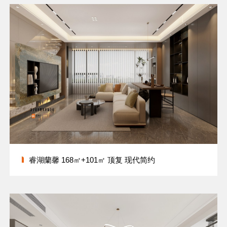
睿湖蘭馨 168㎡+101㎡ 顶复 现代简约