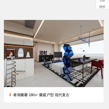
报价
睿湖蘭馨 180㎡ 蘭庭户型 现代复古