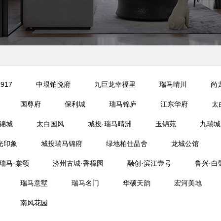
917
中垠铂悦府
九巨龙幸福里
瑞马晴川
尚
国尊府
保利城
瑞马锦庐
江东华府
太
锦城
太白国风
城投·瑞马晴洲
玉锦苑
九瑞城
光印象
城投瑞马锦府
绿地柏仕晶舍
龙城公馆
瑞马·棠颂
济州古城·香樟园
融创·滨江壹号
鲁兴·白
瑞马意墅
瑞马名门
华硕天韵
宏河美地
南风花园