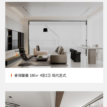
睿湖蘭馨 180㎡ 4室2卫 现代意式