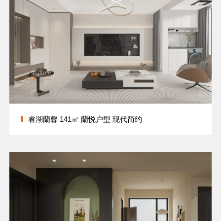
睿湖蘭馨 141㎡ 蘭悦户型 现代简约