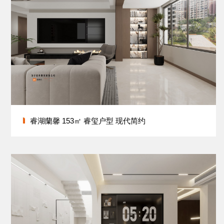
睿湖蘭馨 153㎡ 睿玺户型 现代简约