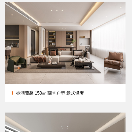
睿湖蘭馨 158㎡ 蘭堂户型 意式轻奢