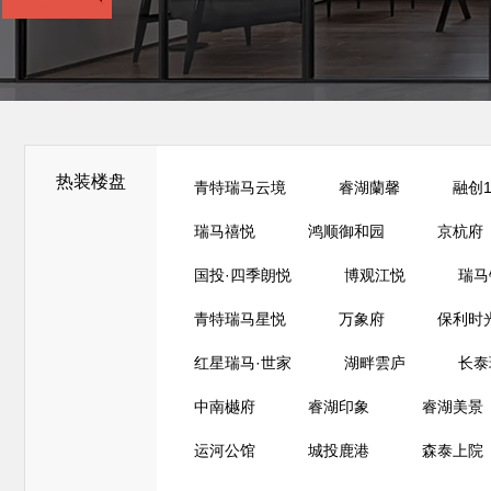
热装楼盘
青特瑞马云境
睿湖蘭馨
融创1
瑞马禧悦
鸿顺御和园
京杭府
国投·四季朗悦
博观江悦
瑞马
青特瑞马星悦
万象府
保利时
红星瑞马·世家
湖畔雲庐
长泰
中南樾府
睿湖印象
睿湖美景
运河公馆
城投鹿港
森泰上院