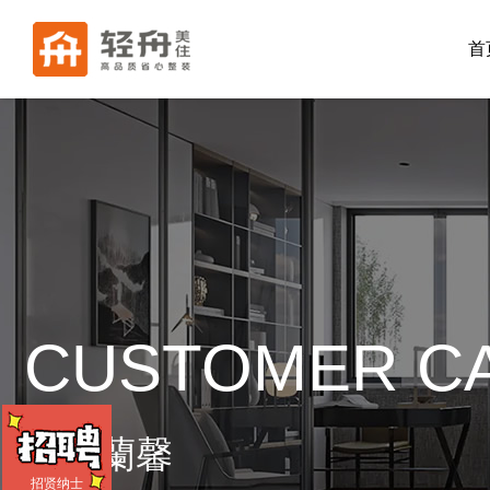
首
CUSTOMER C
睿湖蘭馨
招贤纳士