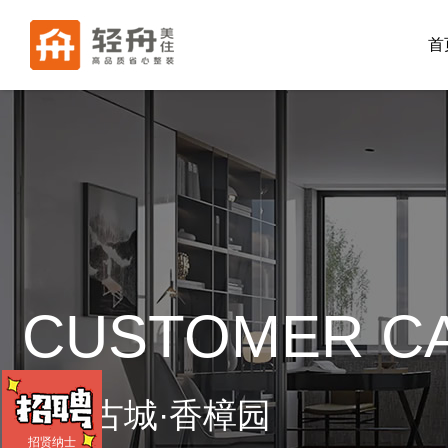
首
CUSTOMER C
济州古城·香樟园
招贤纳士