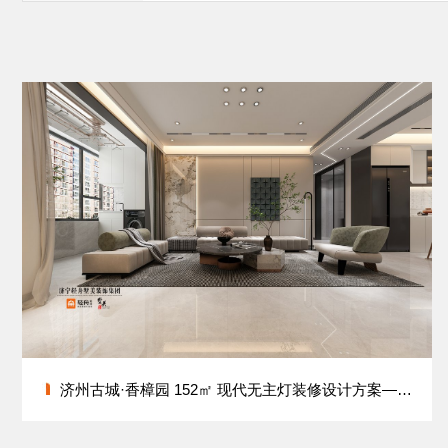
济州古城·香樟园 152㎡ 现代无主灯装修设计方案——设计师仲国庆