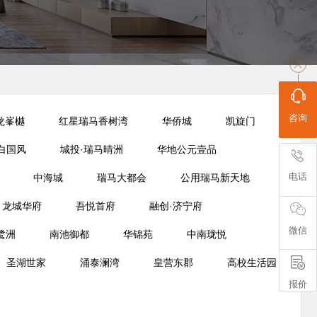
咨询
龙峯樾
红星瑞马香树湾
华侨城
凯旋门
白国风
城投·瑞马晴洲
华地公元壹品
电话
中海城
瑞马大都会
公用瑞马新天地
龙城华府
吾悦首府
融创·济宁府
微信
鹭洲
南池御都
华锦苑
中南珑悦
圣湖世家
涌泰澜湾
皇营东郡
高校生活园
报价