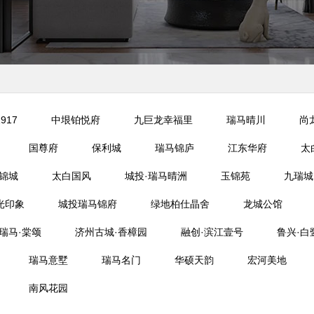
917
中垠铂悦府
九巨龙幸福里
瑞马晴川
尚
国尊府
保利城
瑞马锦庐
江东华府
太
锦城
太白国风
城投·瑞马晴洲
玉锦苑
九瑞城
光印象
城投瑞马锦府
绿地柏仕晶舍
龙城公馆
瑞马·棠颂
济州古城·香樟园
融创·滨江壹号
鲁兴·白
瑞马意墅
瑞马名门
华硕天韵
宏河美地
南风花园