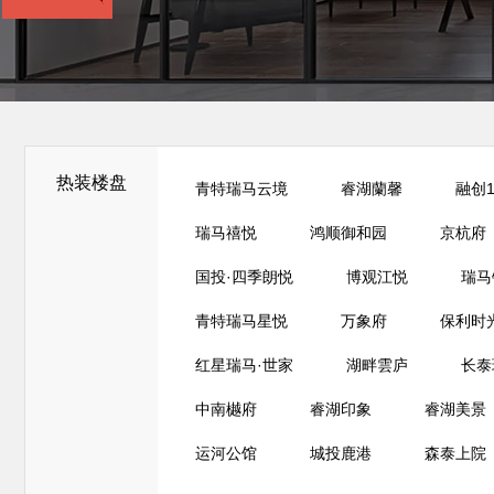
热装楼盘
青特瑞马云境
睿湖蘭馨
融创1
瑞马禧悦
鸿顺御和园
京杭府
国投·四季朗悦
博观江悦
瑞马
青特瑞马星悦
万象府
保利时
红星瑞马·世家
湖畔雲庐
长泰
中南樾府
睿湖印象
睿湖美景
运河公馆
城投鹿港
森泰上院