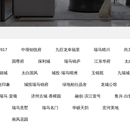
917
中垠铂悦府
九巨龙幸福里
瑞马晴川
尚
国尊府
保利城
瑞马锦庐
江东华府
太
锦城
太白国风
城投·瑞马晴洲
玉锦苑
九瑞城
光印象
城投瑞马锦府
绿地柏仕晶舍
龙城公馆
瑞马·棠颂
济州古城·香樟园
融创·滨江壹号
鲁兴·白
瑞马意墅
瑞马名门
华硕天韵
宏河美地
南风花园