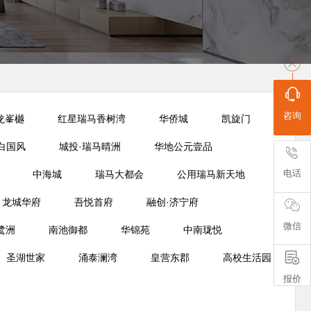
咨询
龙峯樾
红星瑞马香树湾
华侨城
凯旋门
白国风
城投·瑞马晴洲
华地公元壹品
电话
中海城
瑞马大都会
公用瑞马新天地
龙城华府
吾悦首府
融创·济宁府
微信
鹭洲
南池御都
华锦苑
中南珑悦
圣湖世家
涌泰澜湾
皇营东郡
高校生活园
报价