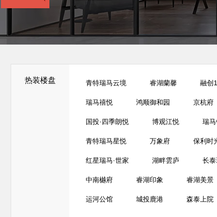
热装楼盘
青特瑞马云境
睿湖蘭馨
融创1
瑞马禧悦
鸿顺御和园
京杭府
国投·四季朗悦
博观江悦
瑞马
青特瑞马星悦
万象府
保利时
红星瑞马·世家
湖畔雲庐
长泰
中南樾府
睿湖印象
睿湖美景
运河公馆
城投鹿港
森泰上院