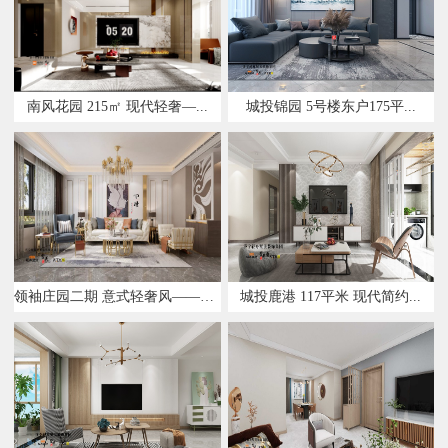
南风花园 215㎡ 现代轻奢—...
城投锦园 5号楼东户175平...
领袖庄园二期 意式轻奢风——设...
城投鹿港 117平米 现代简约...