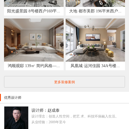
阳光盛景园 8号楼西户169平...
大地·都市美郡 196平米西户...
鸿顺观邸 139㎡ 简约风格—...
凤凰城·运河佳园 34A号楼...
更多装修案例
优秀设计师
设计师：赵成泰
设计理念：创造人性空间，把艺 术、科技环保融入生活。
从业经验：2009年至今