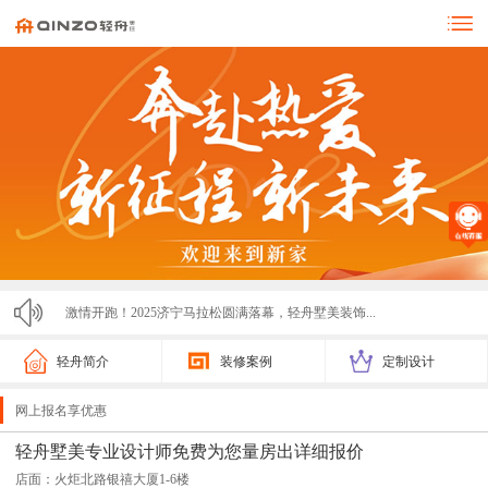
激情开跑！2025济宁马拉松圆满落幕，轻舟墅美装饰...
热烈欢迎北京爱空间高管团队莅临轻舟墅美参观交流
轻舟简介
装修案例
定制设计
零投诉！！！济宁轻舟墅美装饰亮相市监局315展会，...
网上报名享优惠
轻舟墅美2025春节放假通知
轻舟墅美专业设计师免费为您量房出详细报价
店面：火炬北路银禧大厦1-6楼
轻舟墅美装饰2025夏季招聘计划