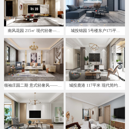
南风花园 215㎡ 现代轻奢—...
城投锦园 5号楼东户175平...
领袖庄园二期 意式轻奢风——设...
城投鹿港 117平米 现代简约...