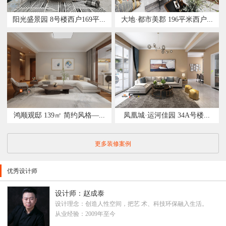
阳光盛景园 8号楼西户169平...
大地·都市美郡 196平米西户...
鸿顺观邸 139㎡ 简约风格—...
凤凰城·运河佳园 34A号楼...
更多装修案例
优秀设计师
设计师：赵成泰
设计理念：创造人性空间，把艺 术、科技环保融入生活。
从业经验：2009年至今