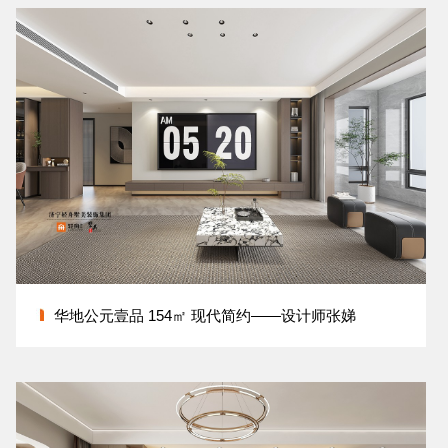
华地公元壹品 154㎡ 现代简约——设计师张娣