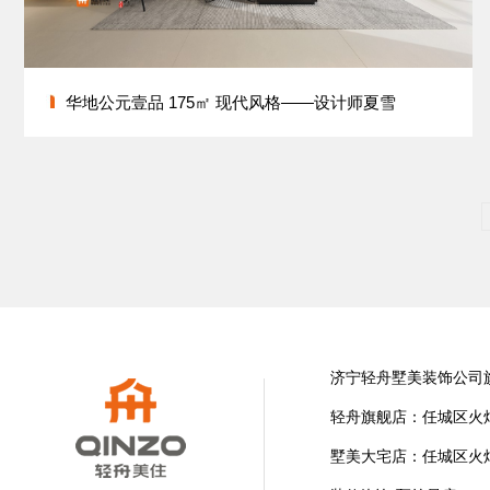
华地公元壹品 175㎡ 现代风格——设计师夏雪
济宁轻舟墅美装饰公司
轻舟旗舰店：任城区火炬
墅美大宅店：任城区火