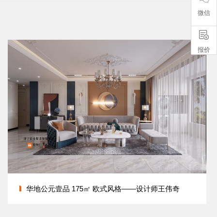
微信
报价
华地公元壹品 175㎡ 欧式风格——设计师王伟奇