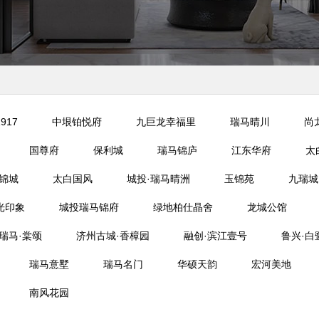
917
中垠铂悦府
九巨龙幸福里
瑞马晴川
尚
国尊府
保利城
瑞马锦庐
江东华府
太
锦城
太白国风
城投·瑞马晴洲
玉锦苑
九瑞城
光印象
城投瑞马锦府
绿地柏仕晶舍
龙城公馆
瑞马·棠颂
济州古城·香樟园
融创·滨江壹号
鲁兴·白
瑞马意墅
瑞马名门
华硕天韵
宏河美地
南风花园