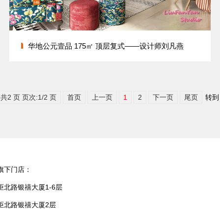
华地公元壹品 175㎡ 顶层复式——设计师刘凡燕
共2 页 页次:1/2 页
首页
上一页
1
2
下一页
尾页
转
旗下门店：
北路银禧大厦1-6层
炬北路银禧大厦2层