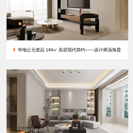
华地公元壹品 144㎡ 高层现代简约——设计师汤海霞