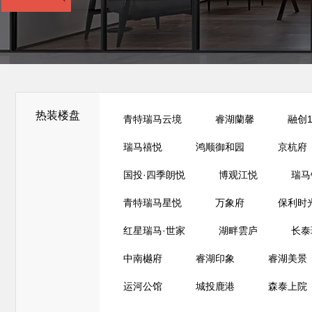
热装楼盘
青特瑞马云境
睿湖蘭馨
融创1
瑞马禧悦
鸿顺御和园
京杭府
国投·四季朗悦
博观江悦
瑞马
青特瑞马星悦
万象府
保利时
红星瑞马·世家
湖畔雲庐
长泰
中南樾府
睿湖印象
睿湖美景
运河公馆
城投鹿港
森泰上院