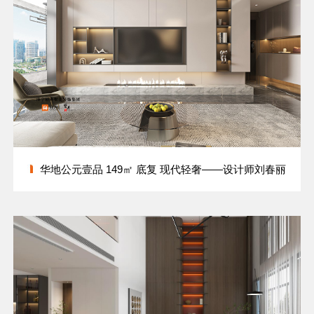
华地公元壹品 149㎡ 底复 现代轻奢——设计师刘春丽