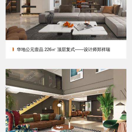
华地公元壹品 226㎡ 顶层复式——设计师郑祥瑞