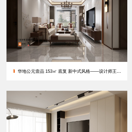
华地公元壹品 153㎡ 底复 新中式风格——设计师王洪纲