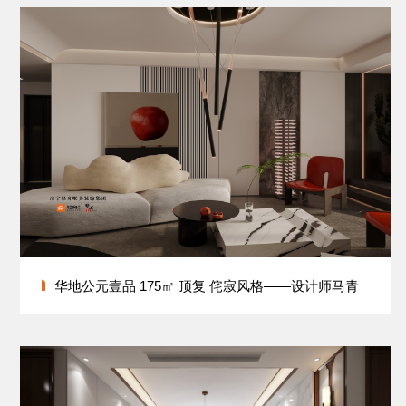
华地公元壹品 175㎡ 顶复 侘寂风格——设计师马青