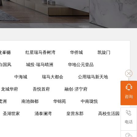
龙峯樾
红星瑞马香树湾
华侨城
凯旋门
白国风
城投·瑞马晴洲
华地公元壹品
中海城
瑞马大都会
公用瑞马新天地
龙城华府
吾悦首府
融创·济宁府
咨询
鹭洲
南池御都
华锦苑
中南珑悦
圣湖世家
涌泰澜湾
皇营东郡
高校生活园
电话