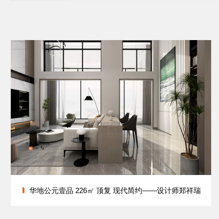
华地公元壹品 226㎡ 顶复 现代简约——设计师郑祥瑞