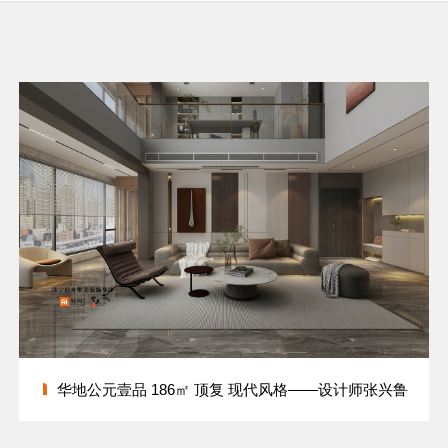
华地公元壹品 186㎡ 顶复 现代风格——设计师张兴鲁