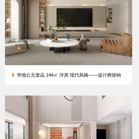
华地公元壹品 144㎡ 洋房 现代风格——设计师徐响