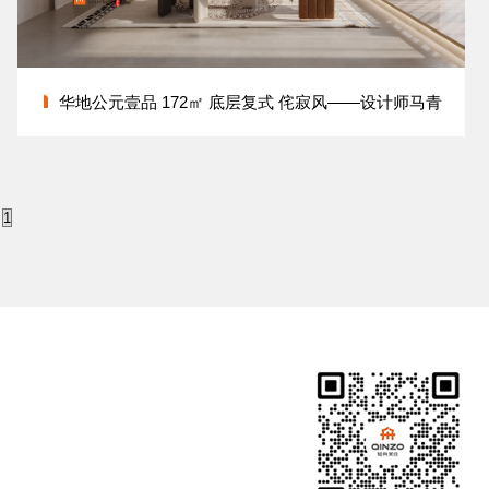
华地公元壹品 172㎡ 底层复式 侘寂风——设计师马青
到