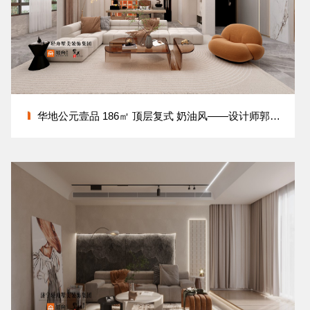
华地公元壹品 186㎡ 顶层复式 奶油风——设计师郭鑫岩