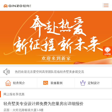
热烈欢迎北京爱空间高管团队莅临轻舟墅美参观交流
零投诉！！！济宁轻舟墅美装饰亮相市监局315展会，...
轻舟简介
装修案例
定制设计
轻舟墅美2025春节放假通知
网上报名享优惠
轻舟墅美装饰2025夏季招聘计划
轻舟墅美专业设计师免费为您量房出详细报价
店面：火炬北路银禧大厦1-6楼
激情开跑！2025济宁马拉松圆满落幕，轻舟墅美装饰...