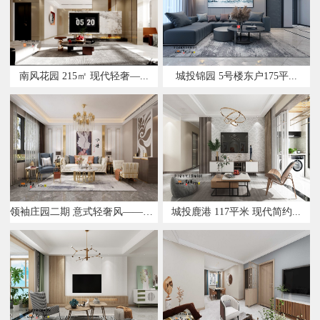
南风花园 215㎡ 现代轻奢—...
城投锦园 5号楼东户175平...
领袖庄园二期 意式轻奢风——设...
城投鹿港 117平米 现代简约...