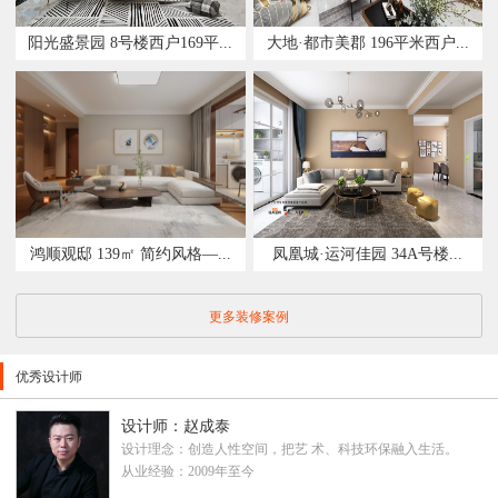
阳光盛景园 8号楼西户169平...
大地·都市美郡 196平米西户...
鸿顺观邸 139㎡ 简约风格—...
凤凰城·运河佳园 34A号楼...
更多装修案例
优秀设计师
设计师：赵成泰
设计理念：创造人性空间，把艺 术、科技环保融入生活。
从业经验：2009年至今