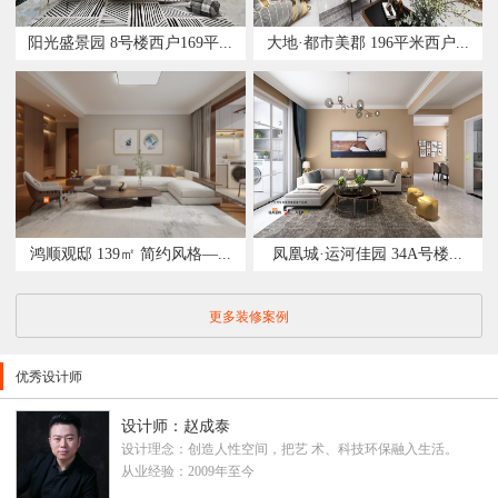
阳光盛景园 8号楼西户169平...
大地·都市美郡 196平米西户...
鸿顺观邸 139㎡ 简约风格—...
凤凰城·运河佳园 34A号楼...
更多装修案例
优秀设计师
设计师：赵成泰
设计理念：创造人性空间，把艺 术、科技环保融入生活。
从业经验：2009年至今