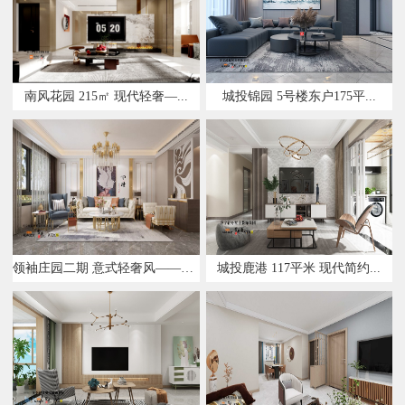
南风花园 215㎡ 现代轻奢—...
城投锦园 5号楼东户175平...
领袖庄园二期 意式轻奢风——设...
城投鹿港 117平米 现代简约...