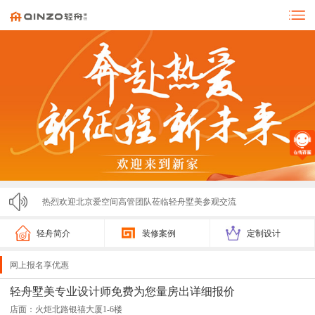
热烈欢迎北京爱空间高管团队莅临轻舟墅美参观交流
零投诉！！！济宁轻舟墅美装饰亮相市监局315展会，...
轻舟简介
装修案例
定制设计
轻舟墅美2025春节放假通知
网上报名享优惠
轻舟墅美装饰2025夏季招聘计划
轻舟墅美专业设计师免费为您量房出详细报价
店面：火炬北路银禧大厦1-6楼
激情开跑！2025济宁马拉松圆满落幕，轻舟墅美装饰...