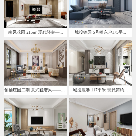
南风花园 215㎡ 现代轻奢—...
城投锦园 5号楼东户175平...
领袖庄园二期 意式轻奢风——设...
城投鹿港 117平米 现代简约...