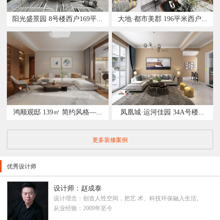
阳光盛景园 8号楼西户169平...
大地·都市美郡 196平米西户...
鸿顺观邸 139㎡ 简约风格—...
凤凰城·运河佳园 34A号楼...
更多装修案例
优秀设计师
设计师：赵成泰
设计理念：创造人性空间，把艺 术、科技环保融入生活。
从业经验：2009年至今