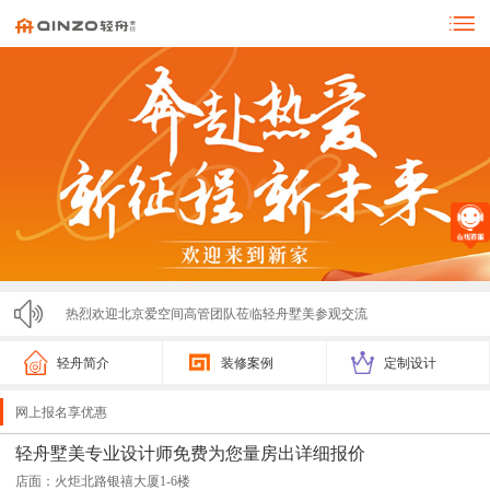
热烈欢迎北京爱空间高管团队莅临轻舟墅美参观交流
零投诉！！！济宁轻舟墅美装饰亮相市监局315展会，...
轻舟简介
装修案例
定制设计
轻舟墅美2025春节放假通知
网上报名享优惠
轻舟墅美装饰2025夏季招聘计划
轻舟墅美专业设计师免费为您量房出详细报价
店面：火炬北路银禧大厦1-6楼
激情开跑！2025济宁马拉松圆满落幕，轻舟墅美装饰...