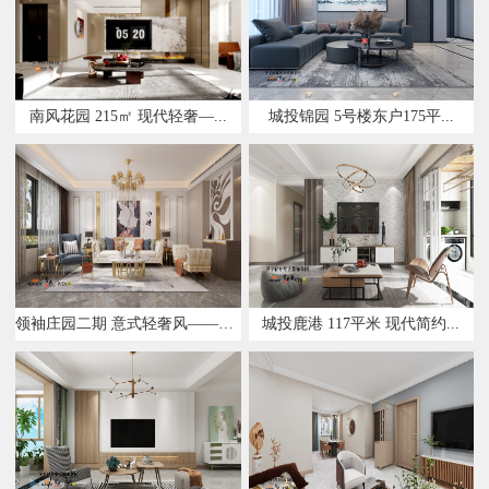
南风花园 215㎡ 现代轻奢—...
城投锦园 5号楼东户175平...
领袖庄园二期 意式轻奢风——设...
城投鹿港 117平米 现代简约...