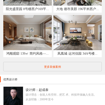
阳光盛景园 8号楼西户169平...
大地·都市美郡 196平米西户...
鸿顺观邸 139㎡ 简约风格—...
凤凰城·运河佳园 34A号楼...
更多装修案例
优秀设计师
设计师：赵成泰
设计理念：创造人性空间，把艺 术、科技环保融入生活。
从业经验：2009年至今