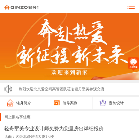
热烈欢迎北京爱空间高管团队莅临轻舟墅美参观交流
零投诉！！！济宁轻舟墅美装饰亮相市监局315展会，...
轻舟简介
装修案例
定制设计
轻舟墅美2025春节放假通知
网上报名享优惠
轻舟墅美装饰2025夏季招聘计划
轻舟墅美专业设计师免费为您量房出详细报价
店面：火炬北路银禧大厦1-6楼
激情开跑！2025济宁马拉松圆满落幕，轻舟墅美装饰...