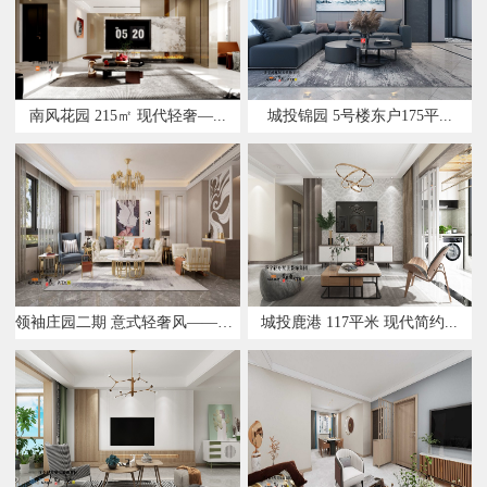
南风花园 215㎡ 现代轻奢—...
城投锦园 5号楼东户175平...
领袖庄园二期 意式轻奢风——设...
城投鹿港 117平米 现代简约...