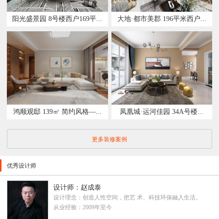
阳光盛景园 8号楼西户169平...
大地·都市美郡 196平米西户...
鸿顺观邸 139㎡ 简约风格—...
凤凰城·运河佳园 34A号楼...
更多装修案例
优秀设计师
设计师：赵成泰
设计理念：创造人性空间，把艺 术、科技环保融入生活。
从业经验：2009年至今