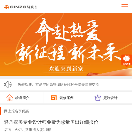
热烈欢迎北京爱空间高管团队莅临轻舟墅美参观交流
零投诉！！！济宁轻舟墅美装饰亮相市监局315展会，...
轻舟简介
装修案例
定制设计
轻舟墅美2025春节放假通知
网上报名享优惠
轻舟墅美装饰2025夏季招聘计划
轻舟墅美专业设计师免费为您量房出详细报价
店面：火炬北路银禧大厦1-6楼
激情开跑！2025济宁马拉松圆满落幕，轻舟墅美装饰...